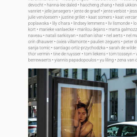
devocht • hanna-lee daled • haocheng zhang • heidi ukkonen •
vanriet • jelle jansegers • jente de graef • jente verbist • j
julie vervloesem • justine grillet • kaat somers • kaat ver
poplawska • lily o’hara • lindsey lemmens • liv lismonde • 
kort • marieke vanlaecke • marilou dejans • marta galmozz
naveau • natali sarkisyan • nathan ishar • nel aerts • nel
orin dhauwer • oxiea villamonte • paulien zeguers • peter de
sanja tomic • santiago ortiz-przychodzka • sarah de wilde 
thor vermin • tine de ruysser • tom liekens • tom tosseyn • 
berrewaerts • yiannis papadopoulos • yu liling • zena van 