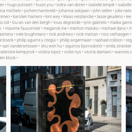
 hugo puttaert • huize you • indra van doren • isabelle lempik • isabelle le
essica michiels • jochem harteveld • johanna adojaan • john selien • joke raes •
cammen • karolien hamers • kim wey • klaas verplancke • lasse geudens • lee 
lois cid • lou-an van den bergh • louis degrande • lynn gabriels • maika ga
i • maxime fauconnier • meganck ine • meriton maloku • michael dans • mic
 maertens • nele brughmans • nick andrews • nick mattan • nico verhaegen 
 boeck • philip aguirre y otegui • philip angermaier • raphael coibion • re
• sari vandersmissen • shu wen hu • sigurros bjornsdottir • smila zinecker
valentine kempynck • violeta lopez • violet nys • vitoria damiani • wannes c
den block •