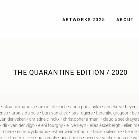
ARTWORKS 2025
ABOUT
THE QUARANTINE EDITION / 2020
 • alisa bokhanova • amber de coen • anna potsiluyko • anneke verheyen en
so • arpais-du bois • bart van dijck • bas rogiers • berenike gregoor • bert
 van der veken • christine clinckx • christopher armani • claudia seeldrayer
 dirk van der vijgh • eleni fourgny • eli verkeyn • elias asselbergh • elien 
esombere • erine wyckmans • esther weidenbaum • fabien silvestre • fienne do
 pels • frederik lizen • gaia coals • geert goiris • geert vervaeke • gena de 