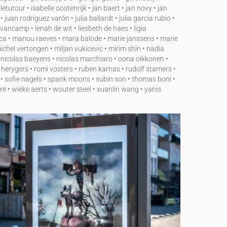
tutour • isabelle oostenrijk • jan baert • jan novy • jan
 juan rodríguez varón • julia ballardt • julia garcia rubio •
vancamp • lenah de wit • liesbeth de haes • ligia
rnica • manou raeves • mara balode • marie janssens • marie
hel vertongen • miljan vukicevic • mirim shin • nadia
• nicolas baeyens • nicolas marchiaro • oona oikkonen •
g herygers • romi vosters • ruben karnas • rudolf stamers •
 • sofie nagels • spank moons • subin son • thomas boni •
ré • wieke aerts • wouter steel • xuanlin wang • yanis