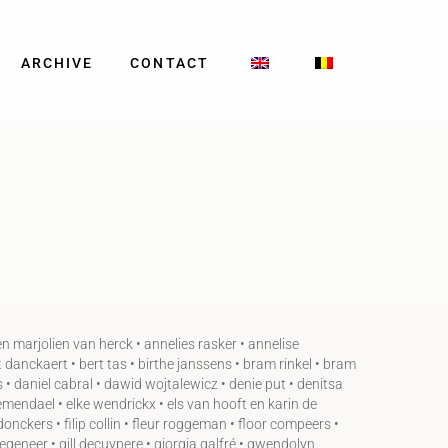
ARCHIVE
CONTACT
 marjolien van herck • annelies rasker • annelise
 danckaert • bert tas • birthe janssens • bram rinkel • bram
s • daniel cabral • dawid wojtalewicz • denie put • denitsa
roemendael • elke wendrickx • els van hooft en karin de
nckers • filip collin • fleur roggeman • floor compeers •
waegeneer • gill decuypere • giorgia galfré • gwendolyn