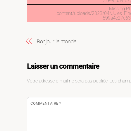
72e96d59fc73
Missing PD
content/uploads/2023/04/Jules
599a4e27e637
Bonjour le monde !
Laisser un commentaire
Votre adresse e-mail ne sera pas publiée.
Les champs
COMMENTAIRE
*