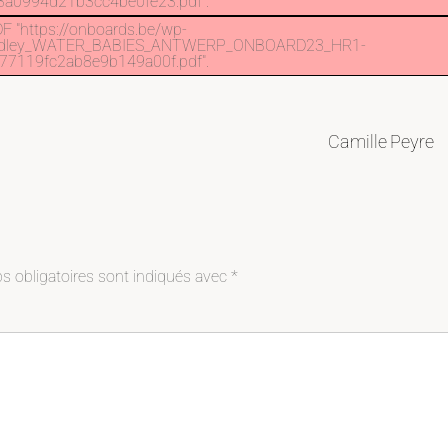
a0994d21b3cc4be0fe23.pdf".
F "https://onboards.be/wp-
_Findley_WATER_BABIES_ANTWERP_ONBOARD23_HR1-
7119fc2ab8e9b149a00f.pdf".
Camille Peyre
 obligatoires sont indiqués avec
*