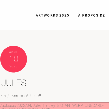
ARTWORKS 2025
À PROPOS DE
AVRIL
10
2023
JULES
Non classé
0
PEN
tent/uploads/2023/04/Jules_Findley_BIO_ANTWERP_ONBOARD-